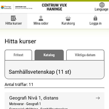
CENTRUM VUX
HANINGE
Language
Powered
Hitta kurser
Mina sidor
Kurskorg
Logga in
Hitta kurser
Fritext
Katalog
Viktiga datum
Samhällsvetenskap (11 st)
Vald kategori:
Antal träffar:
11
don't click me
don't click me
Geografi Nivå 1, distans
Motsvarar - Geografi 1