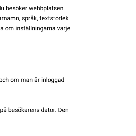
r du besöker webbplatsen.
rnamn, språk, textstorlek
ra om inställningarna varje
r och om man är inloggad
r på besökarens dator. Den