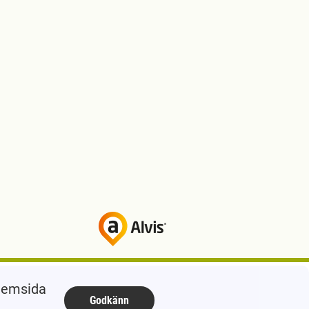
 hemsida
Godkänn