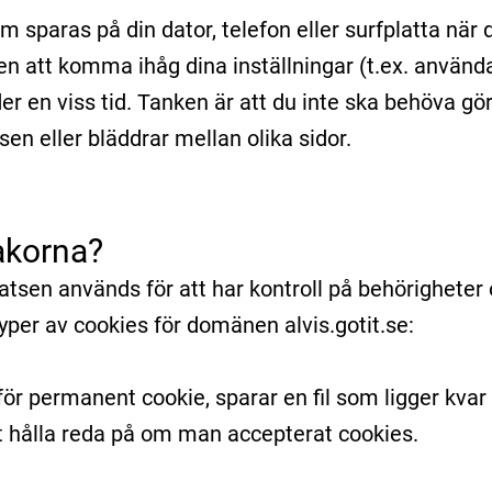
m sparas på din dator, telefon eller surfplatta nä
n att komma ihåg dina inställningar (t.ex. använda
r en viss tid. Tanken är att du inte ska behöva gö
en eller bläddrar mellan olika sidor.
akorna?
tsen används för att har kontroll på behörighete
typer av cookies för domänen alvis.gotit.se:
för permanent cookie, sparar en fil som ligger kva
tt hålla reda på om man accepterat cookies.