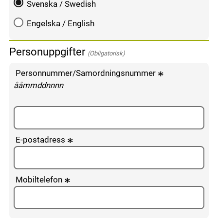
Svenska / Swedish
Engelska / English
Personuppgifter
(Obligatorisk)
Personnummer/Samordningsnummer
enligt följande mönster:
ååmmddnnnn
E-postadress
Mobiltelefon