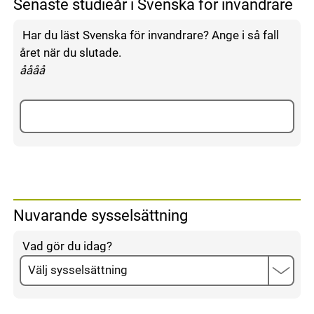
Senaste studieår i Svenska för invandrare
Har du läst Svenska för invandrare? Ange i så fall
året när du slutade.
enligt följande mönster:
åååå
Nuvarande sysselsättning
Vad gör du idag?