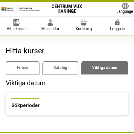
CENTRUM VUX
HANINGE
Language
Powered
Hitta kurser
Mina sidor
Kurskorg
Logga in
Hitta kurser
Fritext
Katalog
Viktiga datum
Viktiga datum
Sökperioder